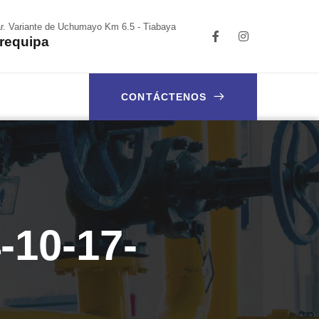
r. Variante de Uchumayo Km 6.5 - Tiabaya
requipa
CONTÁCTENOS
-10-17-