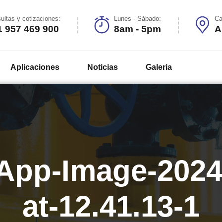
ultas y cotizaciones:
Lunes - Sábado:
Ca
1 957 469 900
8am - 5pm
A
Aplicaciones
Noticias
Galeria
pp-Image-2024
at-12.41.13-1