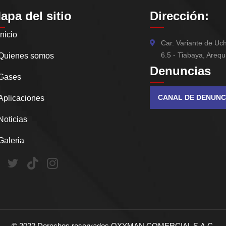
apa del sitio
Dirección:
Inicio
Car. Variante de U
6.5 - Tiabaya, Arequ
Quienes somos
Denuncias
Gases
CANAL DE DENUNC
Aplicaciones
Noticias
Galeria
©
2022
Derechos reservados OXYMAN COMERCIAL S.A.C.