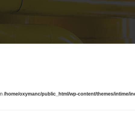
in
/home/oxymanc/public_html/wp-content/themes/intime/in