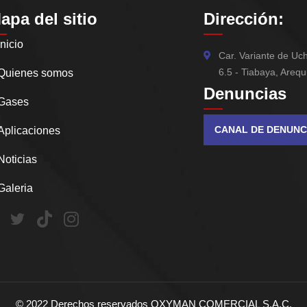
apa del sitio
Dirección:
Inicio
Car. Variante de U
6.5 - Tiabaya, Arequ
Quienes somos
Denuncias
Gases
CANAL DE DENUNC
Aplicaciones
Noticias
Galeria
©
2022
Derechos reservados OXYMAN COMERCIAL S.A.C.