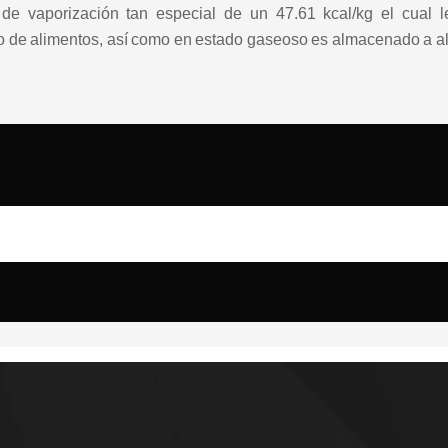
 de vaporización tan especial de un 47.61 kcal/kg el cual le
 de alimentos, así como en estado gaseoso es almacenado a alta