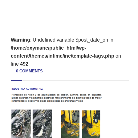
Warning
: Undefined variable $post_date_on in
/home/oxymanc/public_html/wp-
content/themes/intime/inc/template-tags.php
on
line
492
0 COMMENTS