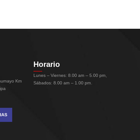
Horario
Lunes – Viernes: 8.00 am – 5.00 pm,
chumayo Km
Sábados: 8.00 am – 1.00 pm.
ipa
IAS