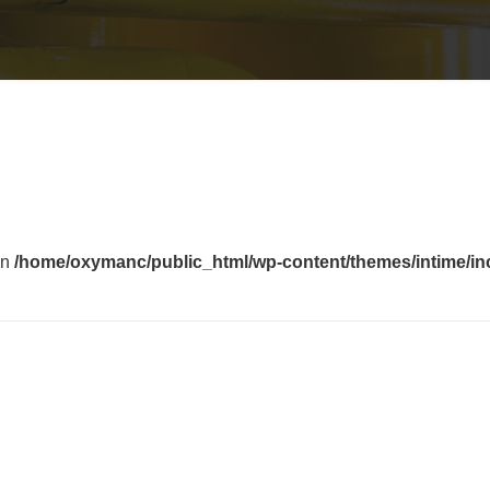
in
/home/oxymanc/public_html/wp-content/themes/intime/in