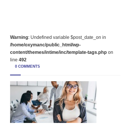
Warning
: Undefined variable $post_date_on in
/home/oxymanc/public_html/wp-
content/themes/intime/inc/template-tags.php
on
line
492
0 COMMENTS