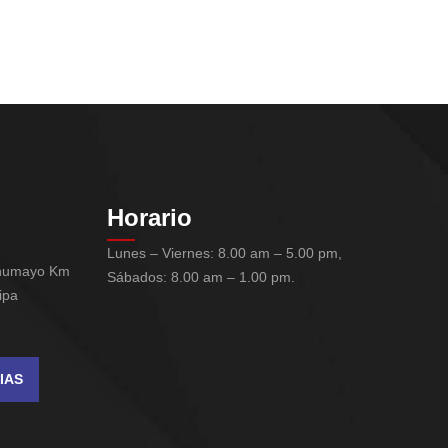
Horario
Lunes – Viernes: 8.00 am – 5.00 pm,
chumayo Km
Sábados: 8.00 am – 1.00 pm.
ipa
IAS